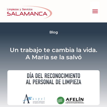
Skip
to
Togg
content
Navig
Inicio
Blog
Un trabajo te cambia la vida.
Quiénes somos
A María se la salvó
Servicios
Gestión Responsable