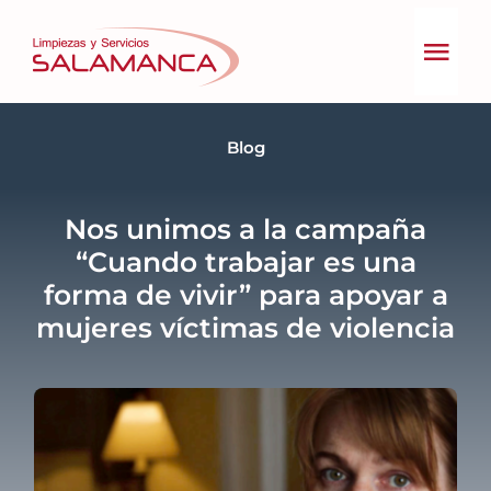
Skip
to
Togg
content
Navig
Inicio
Blog
Nos unimos a la campaña
Quiénes somos
“Cuando trabajar es una
forma de vivir” para apoyar a
mujeres víctimas de violencia
Servicios
Gestión Responsable