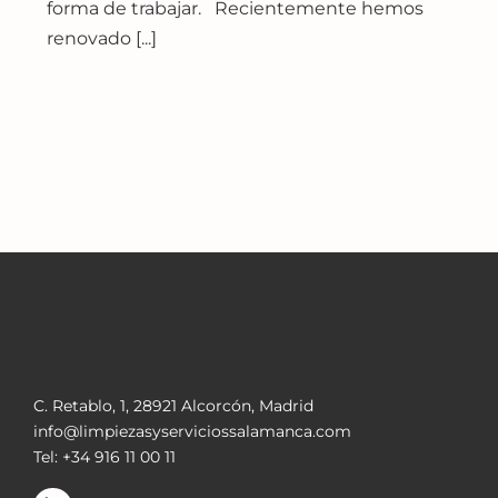
forma de trabajar. Recientemente hemos
renovado [...]
C. Retablo, 1, 28921 Alcorcón, Madrid
info@limpiezasyserviciossalamanca.com
Tel: +34 916 11 00 11