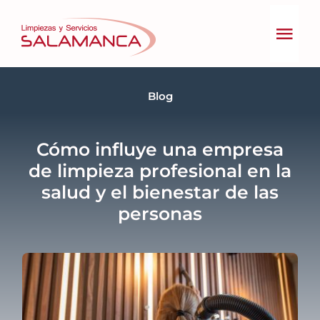
Skip
to
Togg
content
Navig
Inicio
Blog
Cómo influye una empresa
Quiénes somos
de limpieza profesional en la
salud y el bienestar de las
personas
Servicios
Gestión Responsable